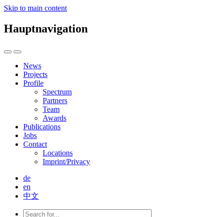
Skip to main content
Hauptnavigation
News
Projects
Profile
Spectrum
Partners
Team
Awards
Publications
Jobs
Contact
Locations
Imprint/Privacy
de
en
中文