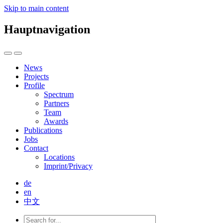
Skip to main content
Hauptnavigation
News
Projects
Profile
Spectrum
Partners
Team
Awards
Publications
Jobs
Contact
Locations
Imprint/Privacy
de
en
中文