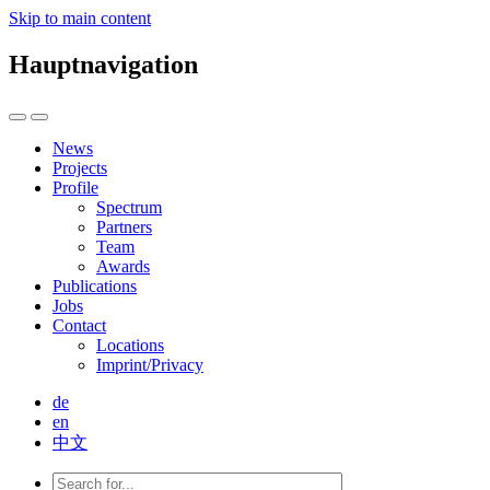
Skip to main content
Hauptnavigation
News
Projects
Profile
Spectrum
Partners
Team
Awards
Publications
Jobs
Contact
Locations
Imprint/Privacy
de
en
中文