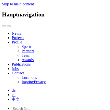
Skip to main content
Hauptnavigation
News
Projects
Profile
Spectrum
Partners
Team
Awards
Publications
Jobs
Contact
Locations
Imprint/Privacy
de
en
中文