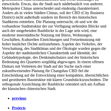
entwickeln. Etwas, das die Stadt auch städtebaulich von anderen
Metropolen Chinas unterscheidet und eindeutig charakterisiert.
Anders als in vielen Städten Chinas, soll der CBD (City Business
District) nicht außerhalb sondern im Bereich des historischen
Stadtkerns entstehen. Die Planung untersucht, ob und wie die
vorhandene Stadtstruktur der zur Verfügung stehenden Blöcke und
auch der umgebenden Baublöcke in der Lage sein wird, eine
moderne innerstädtische Nutzung mit Büros, Wohnungen,
Geschäften, Kulturellen Einrichtungen und Freizeitnutzung mit
hoher baulicher Dichte aufzunehmen. Aspekte des Verkehrs, der
Verschattung, des Stadtklimas und der Ökologie wurden gegen die
Aspekte der stadträumlichen Charakteristik und Identität, der
Gebäudetypologie, des Denkmalschutzes und der historischen
Bedeutung des Quartiers sorgfältig abgewogen. In einem offenen
Diskurs mit Vertretern der Stadt auf der Suche nach einer
zukunftweisenden Planung für Changshas CBD fiel die
Entscheidung auf die Entwicklung einer kompakten, übersichtlichen
und geordneten Baustruktur mit klaren Grundstückszuschnitten. Die
orthogonale Ausrichtung der Baublöcke orientiert sich am Aufbau
der klassischen chinesischen Stadt.
previous
Projects