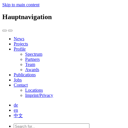
Skip to main content
Hauptnavigation
News
Projects
Profile
Spectrum
Partners
Team
Awards
Publications
Jobs
Contact
Locations
Imprint/Privacy
de
en
中文