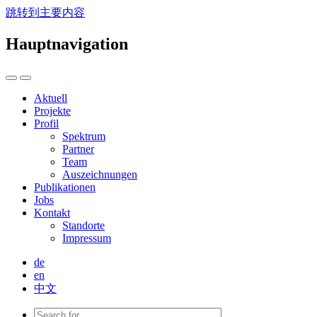
跳转到主要内容
Hauptnavigation
Aktuell
Projekte
Profil
Spektrum
Partner
Team
Auszeichnungen
Publikationen
Jobs
Kontakt
Standorte
Impressum
de
en
中文