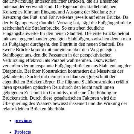
die Entwicklung unterschiedlicher Brücken, die als Ensemble
miteinander verwandt sind. Die Eigenart des städtebaulichen
Konzeptes führt am Eingang und Ausgang der Siedlung zur
Kreuzung des Fuß- und Fahrverkehrs jeweils auf einer Brücke. Da
der Fußgängerweg räumlich Vorrang hat, trägt die Fußgängerbrücke
zeichenhaft die Straßenbrücke. So entstehen deutliche
Eingangsbauwerke für den neuen Stadtteil. Die erste Brücke betont
mit zwei gegeneinander geneigten Stahlbögen, zwischen denen man
als Fußgänger durchgeht, den Eintritt in den neuen Stadtteil. Die
zweite Brücke kommt mit nur einem über den Weg gelegten
Stahlbogen aus, den die Passanten in der perspektivischen
Verkürzung effektvoll als Parabel wahrnehmen. Dazwischen
verlaufen vier unterspannte Fußgängerbrücken aus Stahl entlang der
Diagonale. Bei ihrer Konstruktion kontrastiert die Massivität der
geklinkerten Sockel mit dem sehr schlanken Querschnitt der
eigentlichen Brückenkörper. Die filigrane Stahlkonstruktion erfährt
ihren speziellen optischen Reiz durch den leicht nach innen
gebogenen Zuschnitt im Grundriss, und eine Überhöhung im
Brückenstich. Durch diese gestalterischen Faktoren wird die
Überquerung des Wassers bewusst inszeniert und die Wirkung der
relativ kleinen Brücken überhöht.
previous
Projects