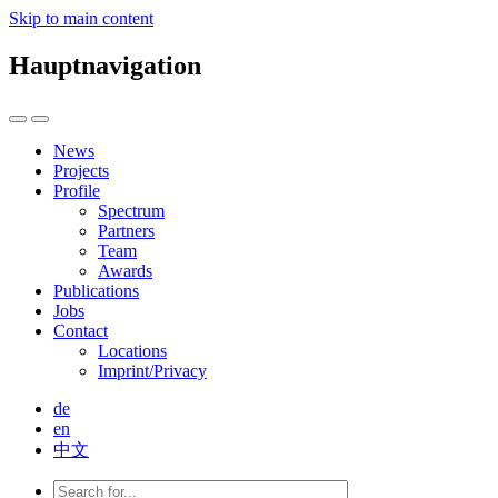
Skip to main content
Hauptnavigation
News
Projects
Profile
Spectrum
Partners
Team
Awards
Publications
Jobs
Contact
Locations
Imprint/Privacy
de
en
中文