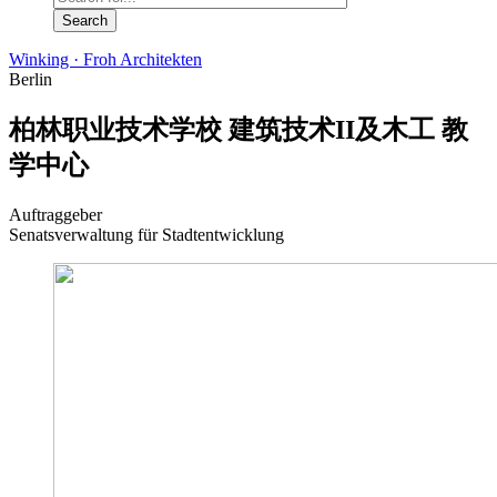
Winking · Froh Architekten
Berlin
柏林职业技术学校 建筑技术II及木工 教
学中心
Auftraggeber
Senatsverwaltung für Stadtentwicklung